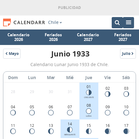
Chile
Calendario
Feriados
Calendario
Feriados
2026
2026
2027
2027
Junio 1933
Mayo
Julio
1933
1933
Calendario
Calendario Lunar Junio 1933 de Chile.
Lunar
Junio
Dom
Lun
Mar
Mié
Jue
Vie
Sáb
1933
01
02
03
28
29
30
31
de
CRECIENTE
Chile.
08
04
05
06
07
09
10
LLENA
14
11
12
13
15
16
17
MENGUANTE