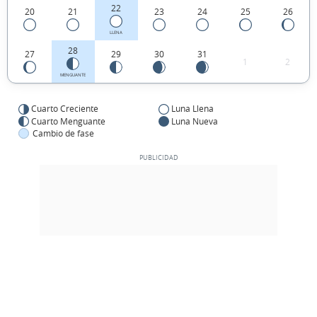
22
20
21
23
24
25
26
LLENA
28
27
29
30
31
1
2
MENGUANTE
Cuarto Creciente
Luna Llena
Cuarto Menguante
Luna Nueva
Cambio de fase