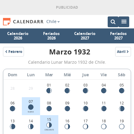
Chile
Calendario
Feriados
Calendario
Feriados
2026
2026
2027
2027
Marzo 1932
Febrero
Abril
1932
1932
Calendario
Calendario Lunar Marzo 1932 de Chile.
Lunar
Marzo
Dom
Lun
Mar
Mié
Jue
Vie
Sáb
1932
01
02
03
04
05
28
29
de
Chile.
07
06
08
09
10
11
12
NUEVA
15
13
14
16
17
18
19
CRECIENTE