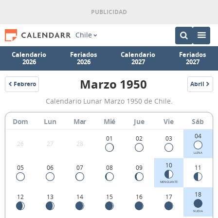
Chile
Calendario
Feriados
Calendario
Feriados
2026
2026
2027
2027
Marzo 1950
Febrero
Abril
1950
1950
Calendario
Calendario Lunar Marzo 1950 de Chile.
Lunar
Marzo
Dom
Lun
Mar
Mié
Jue
Vie
Sáb
1950
04
01
02
03
26
27
28
de
LLENA
Chile.
10
05
06
07
08
09
11
MENGUANTE
18
12
13
14
15
16
17
NUEVA