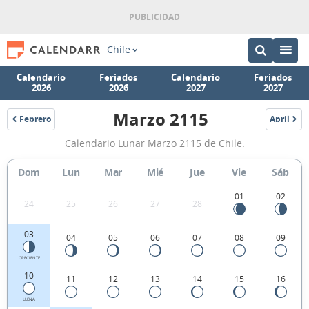
Chile
Calendario
Feriados
Calendario
Feriados
2026
2026
2027
2027
Marzo 2115
Febrero
Abril
2115
2115
Calendario
Calendario Lunar Marzo 2115 de Chile.
Lunar
Marzo
Dom
Lun
Mar
Mié
Jue
Vie
Sáb
2115
01
02
24
25
26
27
28
de
Chile.
03
04
05
06
07
08
09
CRECIENTE
10
11
12
13
14
15
16
LLENA