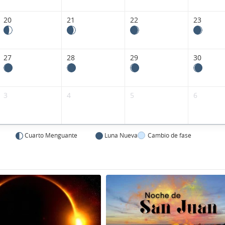
20
21
22
23
27
28
29
30
3
4
5
6
Cuarto Menguante
Luna Nueva
Cambio de fase