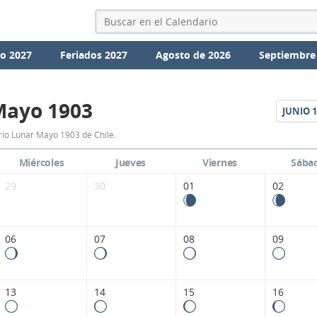
io 2027
Feriados 2027
Agosto de 2026
Septiembre
Mayo 1903
JUNIO
1
Calendario
io Lunar Mayo 1903 de Chile.
Lunar
Miércoles
Jueves
Viernes
Sába
Mayo
29
30
01
02
1903
de
06
07
08
09
Chile.
13
14
15
16