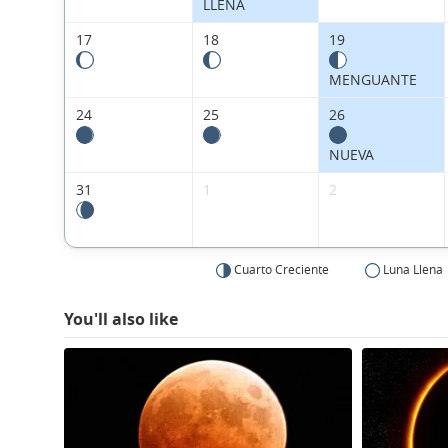
LLENA
17
18
19
MENGUANTE
24
25
26
NUEVA
31
1
2
Cuarto Creciente
Luna Llena
You'll also like