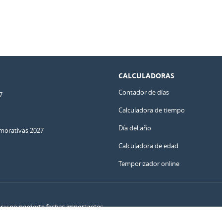
CALCULADORAS
Contador de días
7
Calculadora de tiempo
Día del año
orativas 2027
Calculadora de edad
Temporizador online
ar y no perderte fechas importantes.