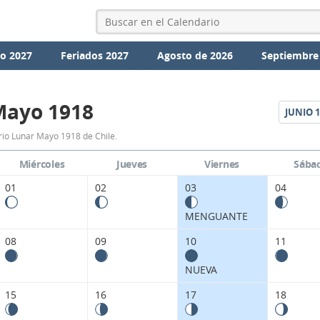
io 2027
Feriados 2027
Agosto de 2026
Septiembre
Mayo 1918
JUNIO
1
Calendario
io Lunar Mayo 1918 de Chile.
Lunar
Miércoles
Jueves
Viernes
Sába
Mayo
01
02
03
04
1918
MENGUANTE
de
08
09
10
11
Chile.
NUEVA
15
16
17
18