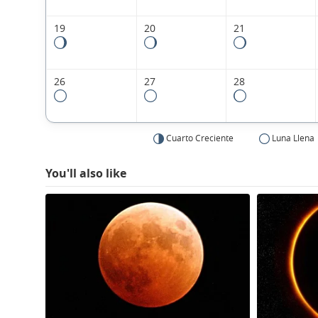
19
20
21
26
27
28
Cuarto Creciente
Luna Llena
You'll also like