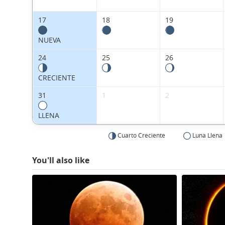
17
18
19
NUEVA
24
25
26
CRECIENTE
31
1
2
LLENA
Cuarto Creciente
Luna Llena
You'll also like