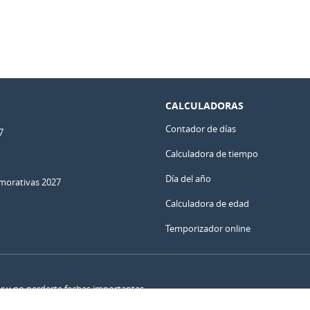
CALCULADORAS
Contador de días
7
Calculadora de tiempo
Día del año
orativas 2027
Calculadora de edad
Temporizador online
ar y no perderte fechas importantes.