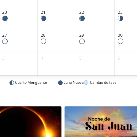
20
21
22
23
27
28
29
30
3
4
5
6
Cuarto Menguante
Luna Nueva
Cambio de fase