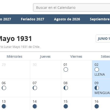
io 2027
Feriados 2027
Agosto de 2026
Septiembre
Mayo 1931
JUNIO
1
Calendario
io Lunar Mayo 1931 de Chile.
Lunar
Miércoles
Jueves
Viernes
Sába
Mayo
29
30
01
02
1931
LLENA
de
06
07
08
09
Chile.
MENGUA
13
14
15
16