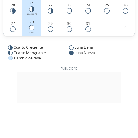
21
20
22
23
24
25
26
CRECIENTE
28
27
29
30
31
1
2
LLENA
Cuarto Creciente
Luna Llena
Cuarto Menguante
Luna Nueva
Cambio de fase