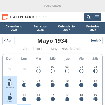
Chile
Calendario
Feriados
Calendario
Feriados
2026
2026
2027
2027
Mayo 1934
Abril
Junio
1934
1934
Calendario
Calendario Lunar Mayo 1934 de Chile.
Lunar
Mayo
Dom
Lun
Mar
Mié
Jue
Vie
Sáb
1934
01
02
03
04
05
29
30
de
Chile.
06
07
08
09
10
11
12
MENGUANTE
13
14
15
16
17
18
19
NUEVA