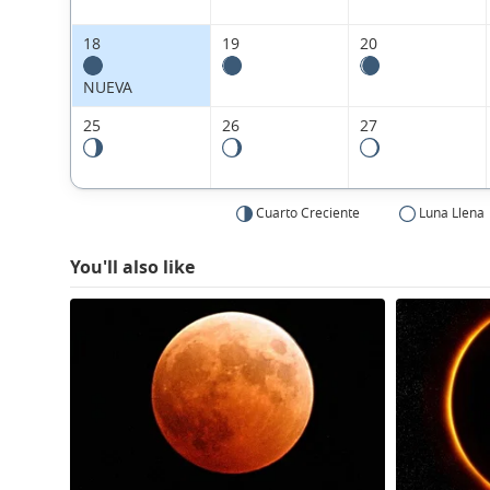
18
19
20
NUEVA
25
26
27
Cuarto Creciente
Luna Llena
You'll also like