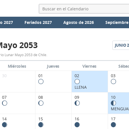
io 2027
Feriados 2027
Agosto de 2026
Septiembre
Mayo 2053
JUNIO
2
Calendario
io Lunar Mayo 2053 de Chile.
Lunar
Miércoles
Jueves
Viernes
Sába
Mayo
30
01
02
03
2053
LLENA
de
07
08
09
10
Chile.
MENGUA
14
15
16
17