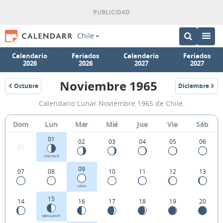
Chile
Calendario
Feriados
Calendario
Feriados
2026
2026
2027
2027
Noviembre 1965
Octubre
Diciembre
1965
1965
Calendario
Calendario Lunar Noviembre 1965 de Chile.
Lunar
Noviembre
Dom
Lun
Mar
Mié
Jue
Vie
Sáb
1965
01
02
03
04
05
06
31
de
CRECIENTE
Chile.
09
07
08
10
11
12
13
LLENA
15
14
16
17
18
19
20
MENGUANTE