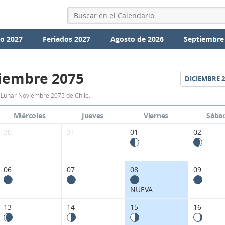
io 2027
Feriados 2027
Agosto de 2026
Septiembre
iembre 2075
DICIEMBRE
2
Calendario
 Lunar Noviembre 2075 de Chile.
Lunar
Miércoles
Jueves
Viernes
Sába
Noviembre
30
31
01
02
2075
de
06
07
08
09
Chile.
NUEVA
13
14
15
16