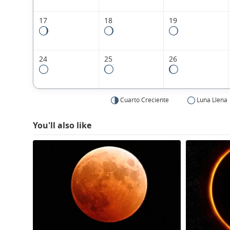
17
18
19
24
25
26
Cuarto Creciente
Luna Llena
You'll also like