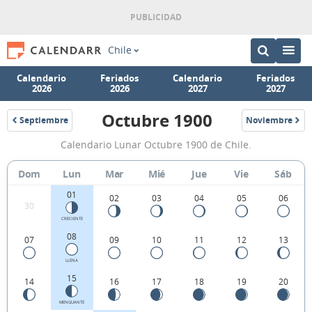
Chile
Calendario
Feriados
Calendario
Feriados
2026
2026
2027
2027
Octubre 1900
Septiembre
Noviembre
1900
1900
Calendario
Calendario Lunar Octubre 1900 de Chile.
Lunar
Octubre
Dom
Lun
Mar
Mié
Jue
Vie
Sáb
1900
01
02
03
04
05
06
30
de
CRECIENTE
Chile.
08
07
09
10
11
12
13
LLENA
15
14
16
17
18
19
20
MENGUANTE