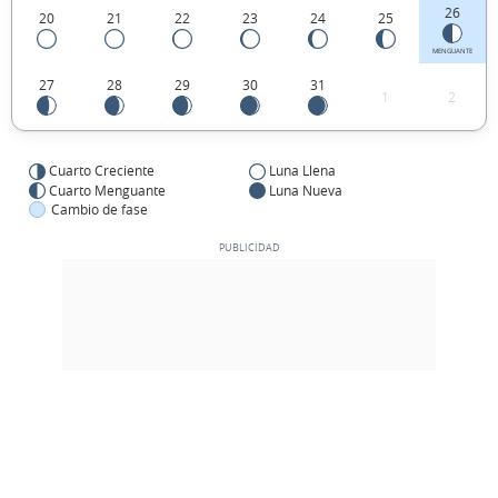
26
20
21
22
23
24
25
MENGUANTE
27
28
29
30
31
1
2
Cuarto Creciente
Luna Llena
Cuarto Menguante
Luna Nueva
Cambio de fase