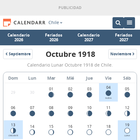
Chile
Calendario
Feriados
Calendario
Feriados
2026
2026
2027
2027
Octubre 1918
Septiembre
Noviembre
1918
1918
Calendario
Calendario Lunar Octubre 1918 de Chile.
Lunar
Octubre
Dom
Lun
Mar
Mié
Jue
Vie
Sáb
1918
04
01
02
03
05
29
30
de
NUEVA
Chile.
06
07
08
09
10
11
12
13
19
14
15
16
17
18
CRECIENTE
LLENA