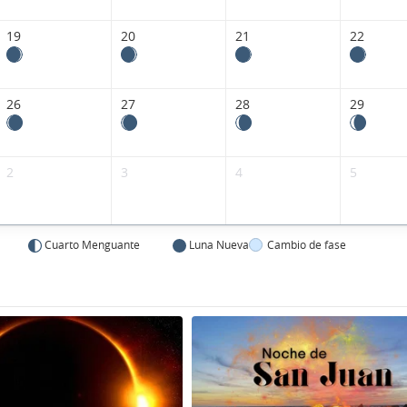
19
20
21
22
26
27
28
29
2
3
4
5
Cuarto Menguante
Luna Nueva
Cambio de fase