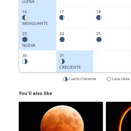
LLENA
16
17
18
MENGUANTE
23
24
25
NUEVA
30
31
1
CRECIENTE
Cuarto Creciente
Luna Llena
You'll also like