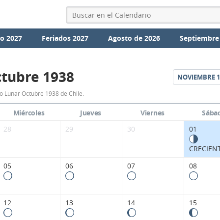
io 2027
Feriados 2027
Agosto de 2026
Septiembre
tubre 1938
NOVIEMBRE
1
Calendario
o Lunar Octubre 1938 de Chile.
Lunar
Miércoles
Jueves
Viernes
Sába
Octubre
28
29
30
01
1938
CRECIEN
de
05
06
07
08
Chile.
12
13
14
15