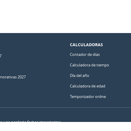
CALCULADORAS
Contador de días
7
Calculadora de tiempo
Día del año
orativas 2027
Calculadora de edad
Temporizador online
ar y no perderte fechas importantes.