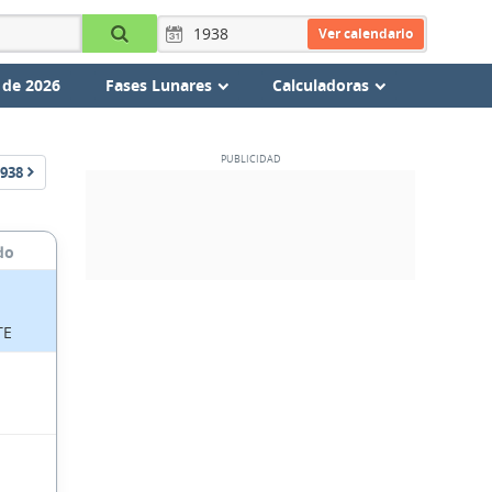
Ver calendario
 de 2026
Fases Lunares
Calculadoras
938
do
TE