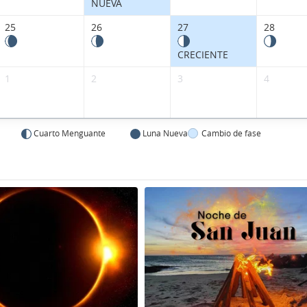
NUEVA
25
26
27
28
CRECIENTE
1
2
3
4
Cuarto Menguante
Luna Nueva
Cambio de fase