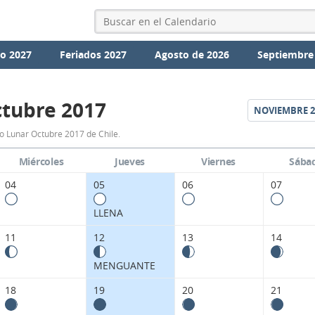
io 2027
Feriados 2027
Agosto de 2026
Septiembre
tubre 2017
NOVIEMBRE
2
Calendario
o Lunar Octubre 2017 de Chile.
Lunar
Miércoles
Jueves
Viernes
Sába
Octubre
04
05
06
07
2017
LLENA
de
11
12
13
14
Chile.
MENGUANTE
18
19
20
21