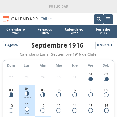
Chile
Calendario
Feriados
Calendario
Feriados
2026
2026
2027
2027
Septiembre 1916
Agosto
Octubre
1916
1916
Calendario
Calendario Lunar Septiembre 1916 de Chile.
Lunar
Septiembre
Dom
Lun
Mar
Mié
Jue
Vie
Sáb
1916
01
02
27
28
29
30
31
de
Chile.
04
03
05
06
07
08
09
CRECIENTE
11
10
12
13
14
15
16
LLENA