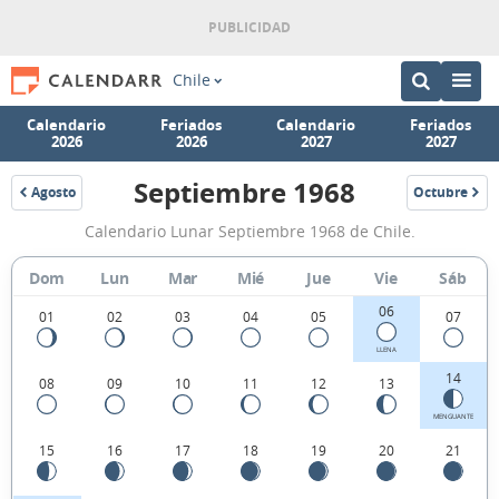
Chile
Calendario
Feriados
Calendario
Feriados
2026
2026
2027
2027
Septiembre 1968
Agosto
Octubre
1968
1968
Calendario
Calendario Lunar Septiembre 1968 de Chile.
Lunar
Septiembre
Dom
Lun
Mar
Mié
Jue
Vie
Sáb
1968
06
01
02
03
04
05
07
de
LLENA
Chile.
14
08
09
10
11
12
13
MENGUANTE
15
16
17
18
19
20
21