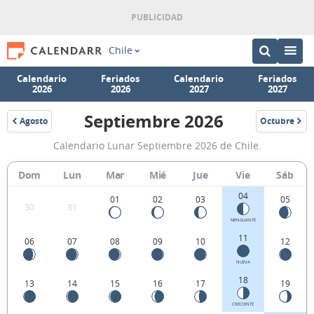
Chile
Calendario
Feriados
Calendario
Feriados
2026
2026
2027
2027
Septiembre 2026
Agosto
Octubre
2026
2026
Calendario
Calendario Lunar Septiembre 2026 de Chile.
Lunar
Septiembre
Dom
Lun
Mar
Mié
Jue
Vie
Sáb
2026
04
01
02
03
05
30
31
de
MENGUANTE
Chile.
11
06
07
08
09
10
12
NUEVA
18
13
14
15
16
17
19
CRECIENTE