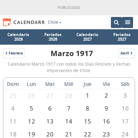
Chile
Calendario
Feriados
Calendario
Feriados
2026
2026
2027
2027
Marzo 1917
Febrero
Abril
1917
1917
Calendario
Calendario Marzo 1917 con todos los Días Festivos y Fechas
Marzo
Importantes de Chile.
1917
Dom
Lun
Mar
Mié
Jue
Vie
Sáb
de
Chile
1
2
3
25
26
27
28
4
5
6
7
8
9
10
11
12
13
14
15
16
17
18
19
20
21
22
23
24