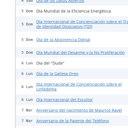
Día de los Datos Abiertos
4 Sáb
Día Mundial de la Eficiencia Energética
5 Dom
Día Internacional de Concienciación sobre el Tr
5 Dom
de Identidad Disociativo (TID)
Día de la Abstinencia Digital
5 Dom
Día Mundial del Desarme y la No Proliferación
5 Dom
Día del "Dude"
6 Lun
Día de la Galleta Oreo
6 Lun
Día Internacional de Concienciación sobre el
6 Lun
Linfedema
Día Internacional del Escultor
6 Lun
Aniversario del nacimiento de Maurice Ravel
7 Mar
Aniversario de la Patente del Teléfono
7 Mar