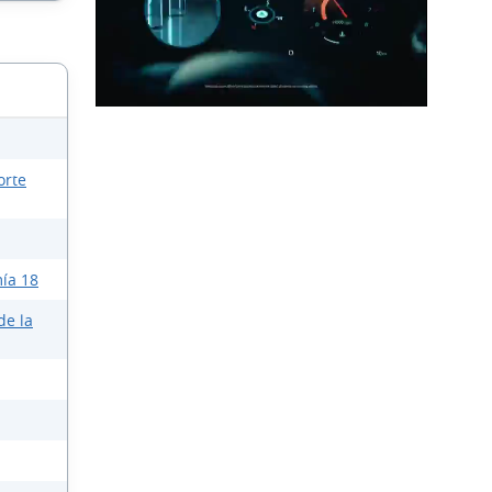
orte
ía 18
de la