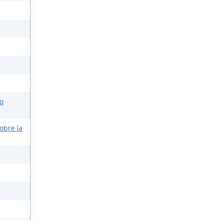
o
obre la