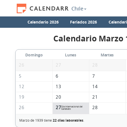
Chile
Calendario 2026
Feriados 2026
Calendar
Calendario Marzo 
Domingo
Lunes
Martes
26
27
28
5
6
7
12
13
14
19
20
21
26
27
28
Día Internacional del
Garabato
Marzo de 1939 tiene
22 días laborables
.