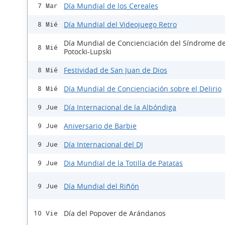
Día Mundial de los Cereales
7 Mar
Día Mundial del Videojuego Retro
8 Mié
Día Mundial de Concienciación del Síndrome d
8 Mié
Potocki-Lupski
Festividad de San Juan de Dios
8 Mié
Día Mundial de Concienciación sobre el Delirio
8 Mié
Día Internacional de la Albóndiga
9 Jue
Aniversario de Barbie
9 Jue
Día Internacional del DJ
9 Jue
Dia Mundial de la Totilla de Patatas
9 Jue
Día Mundial del Riñón
9 Jue
Día del Popover de Arándanos
10 Vie