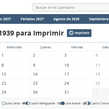
io 2027
Feriados 2027
Agosto de 2026
Septiembre
1939 para Imprimir
Imprimir
Miércoles
Jueves
Viernes
Sáb
1
2
3
4
8
9
10
11
15
16
17
18
22
23
24
25
29
30
31
1
Luna Llena -
05
Cuarto Menguante -
12
Luna Nueva -
20
Cuarto Crecie