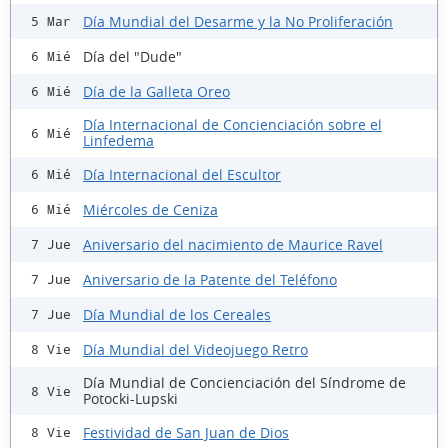
Día Mundial del Desarme y la No Proliferación
5 Mar
Día del "Dude"
6 Mié
Día de la Galleta Oreo
6 Mié
Día Internacional de Concienciación sobre el
6 Mié
Linfedema
Día Internacional del Escultor
6 Mié
Miércoles de Ceniza
6 Mié
Aniversario del nacimiento de Maurice Ravel
7 Jue
Aniversario de la Patente del Teléfono
7 Jue
Día Mundial de los Cereales
7 Jue
Día Mundial del Videojuego Retro
8 Vie
Día Mundial de Concienciación del Síndrome de
8 Vie
Potocki-Lupski
Festividad de San Juan de Dios
8 Vie