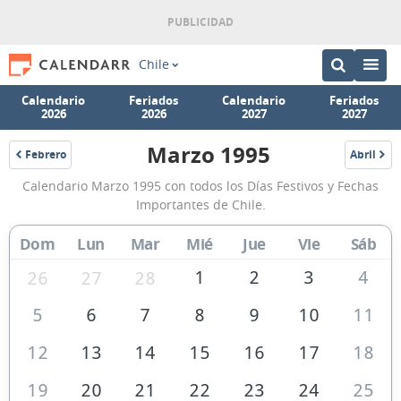
Chile
Calendario
Feriados
Calendario
Feriados
2026
2026
2027
2027
Marzo 1995
Febrero
Abril
1995
1995
Calendario
Calendario Marzo 1995 con todos los Días Festivos y Fechas
Marzo
Importantes de Chile.
1995
Dom
Lun
Mar
Mié
Jue
Vie
Sáb
de
Chile
1
2
3
4
26
27
28
5
6
7
8
9
10
11
12
13
14
15
16
17
18
19
20
21
22
23
24
25