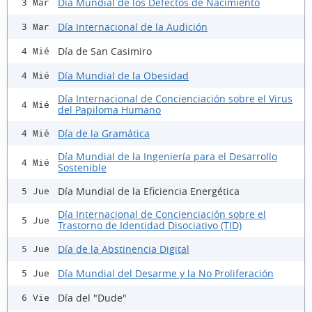
Día Mundial de los Defectos de Nacimiento
3 Mar
Día Internacional de la Audición
3 Mar
Día de San Casimiro
4 Mié
Día Mundial de la Obesidad
4 Mié
Día Internacional de Concienciación sobre el Virus
4 Mié
del Papiloma Humano
Día de la Gramática
4 Mié
Día Mundial de la Ingeniería para el Desarrollo
4 Mié
Sostenible
Día Mundial de la Eficiencia Energética
5 Jue
Día Internacional de Concienciación sobre el
5 Jue
Trastorno de Identidad Disociativo (TID)
Día de la Abstinencia Digital
5 Jue
Día Mundial del Desarme y la No Proliferación
5 Jue
Día del "Dude"
6 Vie