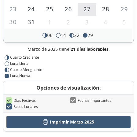
23
24
25
26
27
28
29
30
31
1
2
3
4
5
06
14
22
29
Marzo de 2025 tiene
21 días laborables
.
Cuarto Creciente
Luna Llena
Cuarto Menguante
Luna Nueva
Opciones de visualización:
Días Festivos
Fechas Importantes
Fases Lunares
Imprimir Marzo 2025