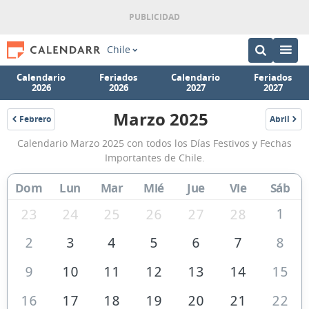
Chile
Calendario
Feriados
Calendario
Feriados
2026
2026
2027
2027
Marzo 2025
Febrero
Abril
2025
2025
Calendario
Calendario Marzo 2025 con todos los Días Festivos y Fechas
Marzo
Importantes de Chile.
2025
Dom
Lun
Mar
Mié
Jue
Vie
Sáb
de
Chile
1
23
24
25
26
27
28
2
3
4
5
6
7
8
9
10
11
12
13
14
15
16
17
18
19
20
21
22