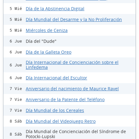
Día de la Abstinencia Digital
5 Mié
Día Mundial del Desarme y la No Proliferación
5 Mié
Miércoles de Ceniza
5 Mié
Día del "Dude"
6 Jue
Día de la Galleta Oreo
6 Jue
Día Internacional de Concienciación sobre el
6 Jue
Linfedema
Día Internacional del Escultor
6 Jue
Aniversario del nacimiento de Maurice Ravel
7 Vie
Aniversario de la Patente del Teléfono
7 Vie
Día Mundial de los Cereales
7 Vie
Día Mundial del Videojuego Retro
8 Sáb
Día Mundial de Concienciación del Síndrome de
8 Sáb
Potocki-Lupski