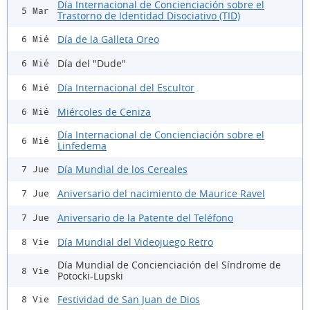
Día Internacional de Concienciación sobre el
5 Mar
Trastorno de Identidad Disociativo (TID)
Día de la Galleta Oreo
6 Mié
Día del "Dude"
6 Mié
Día Internacional del Escultor
6 Mié
Miércoles de Ceniza
6 Mié
Día Internacional de Concienciación sobre el
6 Mié
Linfedema
Día Mundial de los Cereales
7 Jue
Aniversario del nacimiento de Maurice Ravel
7 Jue
Aniversario de la Patente del Teléfono
7 Jue
Día Mundial del Videojuego Retro
8 Vie
Día Mundial de Concienciación del Síndrome de
8 Vie
Potocki-Lupski
Festividad de San Juan de Dios
8 Vie