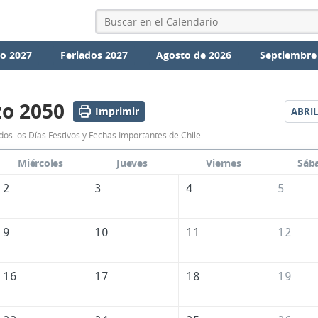
io 2027
Feriados 2027
Agosto de 2026
Septiembre
o 2050
Imprimir
ABRIL
Calendario
os los Días Festivos y Fechas Importantes de Chile.
Marzo
Miércoles
Jueves
Viernes
Sáb
2050
2
3
4
5
de
Chile
9
10
11
12
16
17
18
19