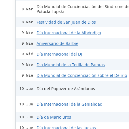
Día Mundial de Concienciación del Síndrome d
8 Mar
Potocki-Lupski
Festividad de San Juan de Dios
8 Mar
Día Internacional de la Albóndiga
9 Mié
Aniversario de Barbie
9 Mié
Día Internacional del DJ
9 Mié
Dia Mundial de la Totilla de Patatas
9 Mié
Día Mundial de Concienciación sobre el Delirio
9 Mié
Día del Popover de Arándanos
10 Jue
Día Internacional de la Genialidad
10 Jue
Día de Mario Bros
10 Jue
Día Internacional de las Juezas
10 Jue