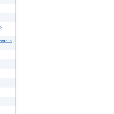
o
obre la