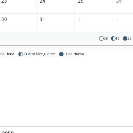
23
24
25
26
30
31
1
2
08
16
22
na Llena
Cuarto Menguante
Luna Nueva