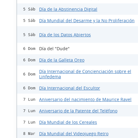
Día de la Abstinencia Digital
5 Sáb
Día Mundial del Desarme y la No Proliferación
5 Sáb
Día de los Datos Abiertos
5 Sáb
Día del "Dude"
6 Dom
Día de la Galleta Oreo
6 Dom
Día Internacional de Concienciación sobre el
6 Dom
Linfedema
Día Internacional del Escultor
6 Dom
Aniversario del nacimiento de Maurice Ravel
7 Lun
Aniversario de la Patente del Teléfono
7 Lun
Día Mundial de los Cereales
7 Lun
Día Mundial del Videojuego Retro
8 Mar