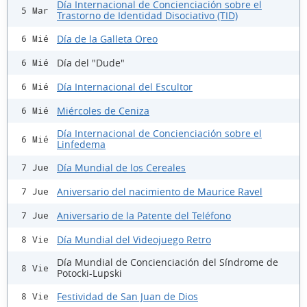
Día Internacional de Concienciación sobre el
5 Mar
Trastorno de Identidad Disociativo (TID)
Día de la Galleta Oreo
6 Mié
Día del "Dude"
6 Mié
Día Internacional del Escultor
6 Mié
Miércoles de Ceniza
6 Mié
Día Internacional de Concienciación sobre el
6 Mié
Linfedema
Día Mundial de los Cereales
7 Jue
Aniversario del nacimiento de Maurice Ravel
7 Jue
Aniversario de la Patente del Teléfono
7 Jue
Día Mundial del Videojuego Retro
8 Vie
Día Mundial de Concienciación del Síndrome de
8 Vie
Potocki-Lupski
Festividad de San Juan de Dios
8 Vie