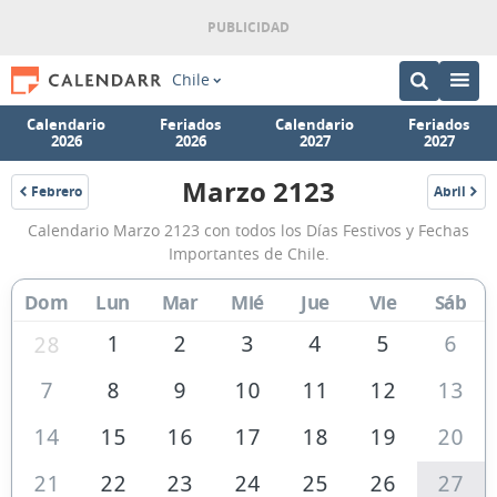
Chile
Calendario
Feriados
Calendario
Feriados
2026
2026
2027
2027
Marzo 2123
Febrero
Abril
2123
2123
Calendario
Calendario Marzo 2123 con todos los Días Festivos y Fechas
Marzo
Importantes de Chile.
2123
Dom
Lun
Mar
Mié
Jue
Vie
Sáb
de
Chile
1
2
3
4
5
6
28
7
8
9
10
11
12
13
14
15
16
17
18
19
20
21
22
23
24
25
26
27