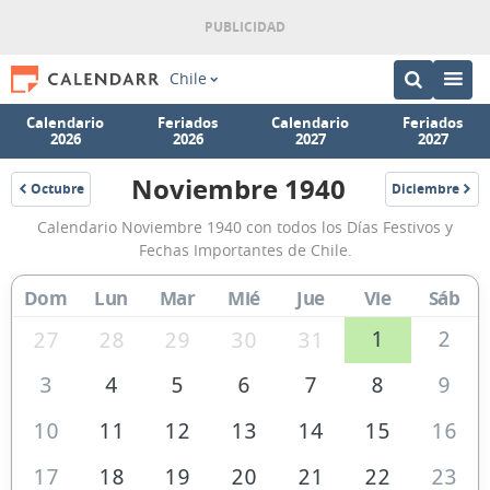
Chile
Calendario
Feriados
Calendario
Feriados
2026
2026
2027
2027
Noviembre 1940
Octubre
Diciembre
1940
1940
Calendario
Calendario Noviembre 1940 con todos los Días Festivos y
Noviembre
Fechas Importantes de Chile.
1940
Dom
Lun
Mar
Mié
Jue
Vie
Sáb
de
Chile
1
2
27
28
29
30
31
3
4
5
6
7
8
9
10
11
12
13
14
15
16
17
18
19
20
21
22
23