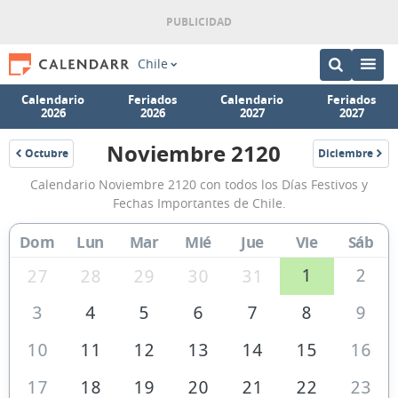
Chile
Calendario
Feriados
Calendario
Feriados
2026
2026
2027
2027
Noviembre 2120
Octubre
Diciembre
2120
2120
Calendario
Calendario Noviembre 2120 con todos los Días Festivos y
Noviembre
Fechas Importantes de Chile.
2120
Dom
Lun
Mar
Mié
Jue
Vie
Sáb
de
Chile
1
2
27
28
29
30
31
3
4
5
6
7
8
9
10
11
12
13
14
15
16
17
18
19
20
21
22
23