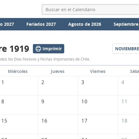
io 2027
Feriados 2027
Agosto de 2026
Septiembre
re 1919
Imprimir
NOVIEMBRE
Calendario
dos los Días Festivos y Fechas Importantes de Chile.
Octubre
Miércoles
Jueves
Viernes
Sáb
1919
1
2
3
4
de
Chile
8
9
10
11
15
16
17
18