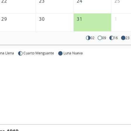
22
23
24
25
29
30
31
1
02
09
16
23
na Llena
Cuarto Menguante
Luna Nueva