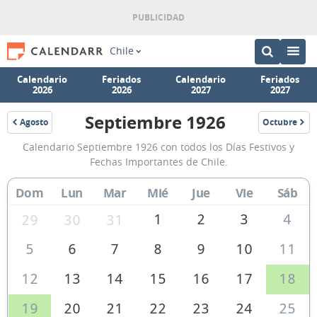
Chile
Calendario
Feriados
Calendario
Feriados
2026
2026
2027
2027
Septiembre 1926
Agosto
Octubre
1926
1926
Calendario
Calendario Septiembre 1926 con todos los Días Festivos y
Septiembre
Fechas Importantes de Chile.
1926
Dom
Lun
Mar
Mié
Jue
Vie
Sáb
de
Chile
1
2
3
4
29
30
31
5
6
7
8
9
10
11
12
13
14
15
16
17
18
19
20
21
22
23
24
25