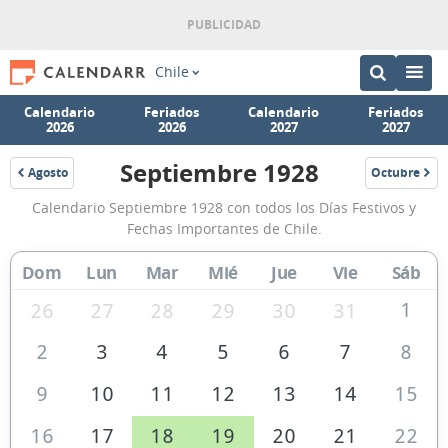
Chile
Calendario
Feriados
Calendario
Feriados
2026
2026
2027
2027
Septiembre 1928
Agosto
Octubre
1928
1928
Calendario
Calendario Septiembre 1928 con todos los Días Festivos y
Septiembre
Fechas Importantes de Chile.
1928
Dom
Lun
Mar
Mié
Jue
Vie
Sáb
de
Chile
1
26
27
28
29
30
31
2
3
4
5
6
7
8
9
10
11
12
13
14
15
16
17
18
19
20
21
22