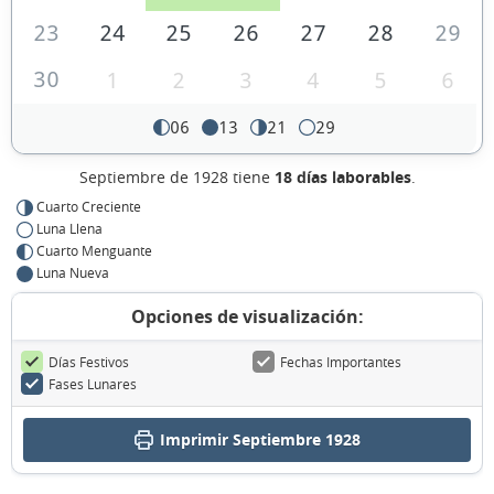
23
24
25
26
27
28
29
30
1
2
3
4
5
6
06
13
21
29
Septiembre de 1928 tiene
18 días laborables
.
Cuarto Creciente
Luna Llena
Cuarto Menguante
Luna Nueva
Opciones de visualización:
Días Festivos
Fechas Importantes
Fases Lunares
Imprimir Septiembre 1928