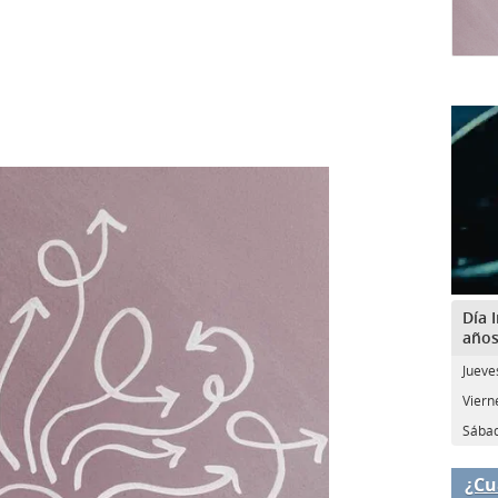
Día 
año
Jueves
Vierne
Sábad
¿Cu