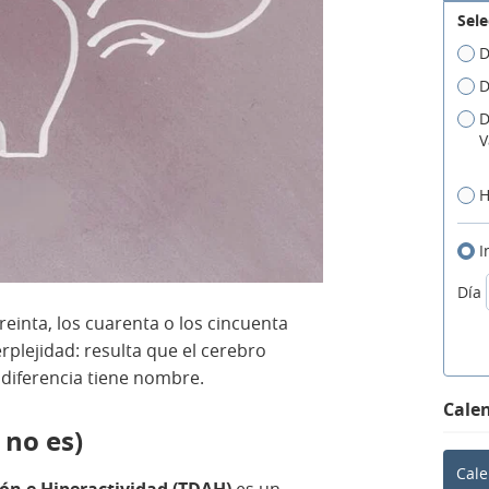
Sele
D
D
D
V
H
I
Día
 treinta, los cuarenta o los cincuenta
rplejidad: resulta que el cerebro
 diferencia tiene nombre.
Calen
 no es)
Cale
ión e Hiperactividad (TDAH)
es un