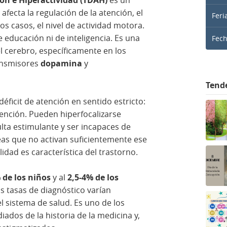
fecta la regulación de la atención, el
Feri
os casos, el nivel de actividad motora.
educación ni de inteligencia. Es una
Fec
l cerebro, específicamente en los
ransmisores
dopamina
y
Tend
ficit de atención en sentido estricto:
tención. Pueden hiperfocalizarse
lta estimulante y ser incapaces de
as que no activan suficientemente ese
idad es característica del trastorno.
 de los niños
y al
2,5-4% de los
s tasas de diagnóstico varían
el sistema de salud. Es uno de los
iados de la historia de la medicina y,