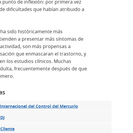
punto de inflexión: por primera vez
e dificultades que habían atribuido a
o ha sido históricamente más
tienden a presentar más síntomas de
ractividad, son más propensas a
sación que enmascaran el trastorno, y
n los estudios clínicos. Muchas
 adulta, frecuentemente después de que
rimero.
as
nternacional del Control del Mercurio
 DJ
 Cliente