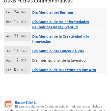
Otras Fechas Conmemorativas
24
Día Mundial del Barman
Feb
MAR
18
Día Mundial de las Enfermedades
Mar
MIÉ
Reumáticas de la Juventud
21
Día Mundial de la Creatividad y la
Abr
MAR
Innovación
13
Día Mundial del Cáncer de Piel
Jun
SÁB
12
Día Internacional de la Juventud
Ago
MIÉ
03
Día Mundial de la Lectura en Voz Alta
Feb
MIÉ
Equipo Editorial
El equipo editorial de Calendarr está formado por especialistas en
la elaboración de contenidos sobre calendarios, días festivos, efemérides y