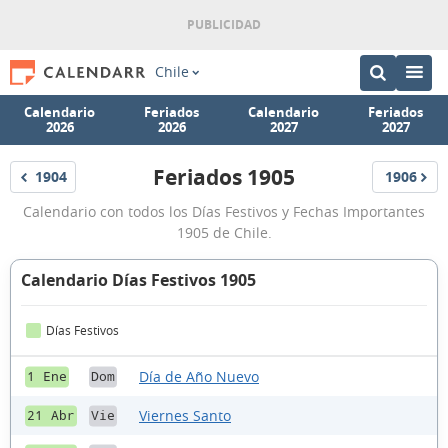
Chile
Calendario
Feriados
Calendario
Feriados
2026
2026
2027
2027
Feriados 1905
1904
1906
Feriados
Feriados
Feriados
Calendario con todos los Días Festivos y Fechas Importantes
1905
1905 de Chile.
Calendario Días Festivos 1905
Días Festivos
Día de Año Nuevo
1 Ene
Dom
Viernes Santo
21 Abr
Vie