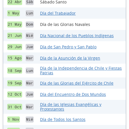
Sábado Santo
22 Abr
Sáb
Día del Trabajador
1 May
Lun
Día de las Glorias Navales
21 May
Dom
Día Nacional de los Pueblos Indígenas
21 Jun
Mié
Día de San Pedro y San Pablo
29 Jun
Jue
Día de la Asunción de la Virgen
15 Ago
Mar
Día de la Independencia de Chile y Fiestas
18 Sep
Lun
Patrias
Día de las Glorias del Ejército de Chile
19 Sep
Mar
Día del Encuentro de Dos Mundos
12 Oct
Jue
Día de las Iglesias Evangélicas y
31 Oct
Mar
Protestantes
Día de Todos los Santos
1 Nov
Mié