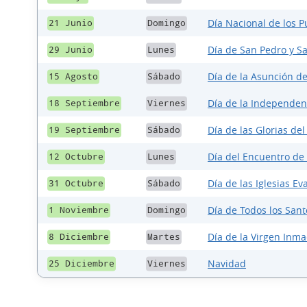
Día Nacional de los 
21 Junio
Domingo
Día de San Pedro y S
29 Junio
Lunes
Día de la Asunción de
15 Agosto
Sábado
Día de la Independenc
18 Septiembre
Viernes
Día de las Glorias del
19 Septiembre
Sábado
Día del Encuentro d
12 Octubre
Lunes
Día de las Iglesias Ev
31 Octubre
Sábado
Día de Todos los Sant
1 Noviembre
Domingo
Día de la Virgen Inm
8 Diciembre
Martes
Navidad
25 Diciembre
Viernes