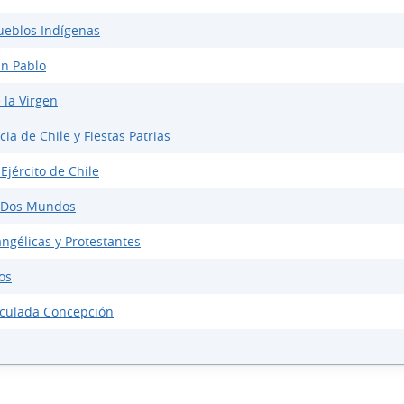
Pueblos Indígenas
an Pablo
 la Virgen
ia de Chile y Fiestas Patrias
 Ejército de Chile
e Dos Mundos
angélicas y Protestantes
os
aculada Concepción