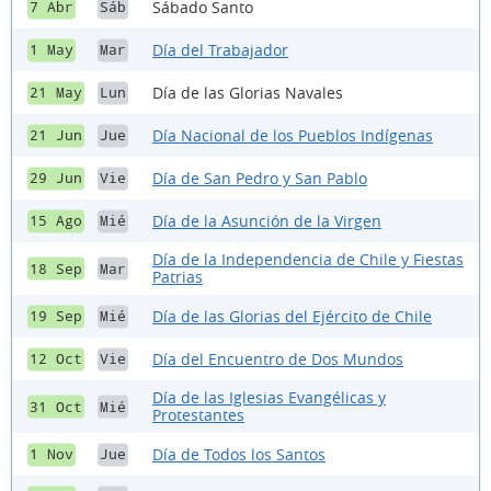
Sábado Santo
7 Abr
Sáb
Día del Trabajador
1 May
Mar
Día de las Glorias Navales
21 May
Lun
Día Nacional de los Pueblos Indígenas
21 Jun
Jue
Día de San Pedro y San Pablo
29 Jun
Vie
Día de la Asunción de la Virgen
15 Ago
Mié
Día de la Independencia de Chile y Fiestas
18 Sep
Mar
Patrias
Día de las Glorias del Ejército de Chile
19 Sep
Mié
Día del Encuentro de Dos Mundos
12 Oct
Vie
Día de las Iglesias Evangélicas y
31 Oct
Mié
Protestantes
Día de Todos los Santos
1 Nov
Jue