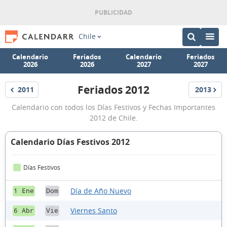
Chile
Calendario
Feriados
Calendario
Feriados
2026
2026
2027
2027
Feriados 2012
2011
2013
Feriados
Feriados
Feriados
Calendario con todos los Días Festivos y Fechas Importantes
2012
2012 de Chile.
Calendario Días Festivos 2012
Días Festivos
Día de Año Nuevo
1 Ene
Dom
Viernes Santo
6 Abr
Vie