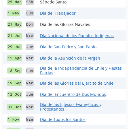
Sábado Santo
25 Mar
Sáb
Día del Trabajador
1 May
Lun
Día de las Glorias Navales
21 May
Dom
Día Nacional de los Pueblos Indígenas
21 Jun
Mié
Día de San Pedro y San Pablo
29 Jun
Jue
Día de la Asunción de la Virgen
15 Ago
Mar
Día de la Independencia de Chile y Fiestas
18 Sep
Lun
Patrias
Día de las Glorias del Ejército de Chile
19 Sep
Mar
Día del Encuentro de Dos Mundos
12 Oct
Jue
Día de las Iglesias Evangélicas y
31 Oct
Mar
Protestantes
Día de Todos los Santos
1 Nov
Mié