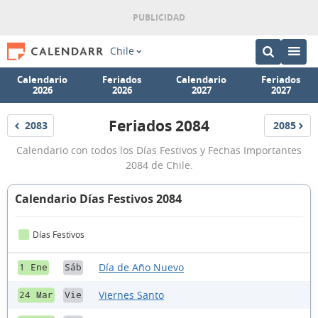
Chile
Calendario
Feriados
Calendario
Feriados
2026
2026
2027
2027
Feriados 2084
2083
2085
Feriados
Feriados
Feriados
Calendario con todos los Días Festivos y Fechas Importantes
2084
2084 de Chile.
Calendario Días Festivos 2084
Días Festivos
Día de Año Nuevo
1 Ene
Sáb
Viernes Santo
24 Mar
Vie