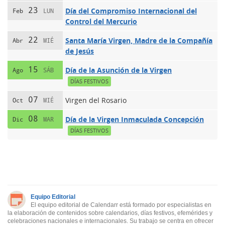
23
Día del Compromiso Internacional del
Feb
LUN
Control del Mercurio
22
Santa María Virgen, Madre de la Compañía
Abr
MIÉ
de Jesús
15
Día de la Asunción de la Virgen
Ago
SÁB
DÍAS FESTIVOS
07
Virgen del Rosario
Oct
MIÉ
08
Día de la Virgen Inmaculada Concepción
Dic
MAR
DÍAS FESTIVOS
Equipo Editorial
El equipo editorial de Calendarr está formado por especialistas en
la elaboración de contenidos sobre calendarios, días festivos, efemérides y
celebraciones nacionales e internacionales. Su trabajo se centra en ofrecer