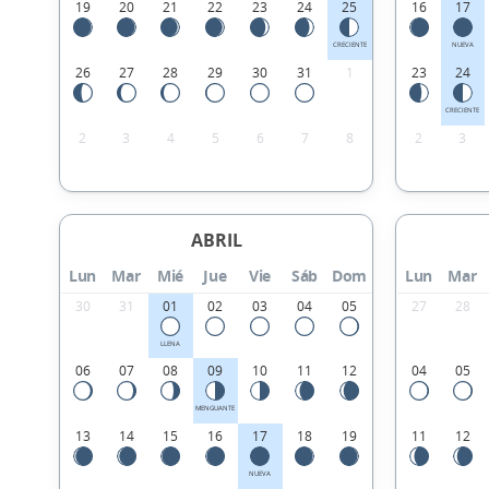
19
20
21
22
23
24
25
16
17
CRECIENTE
NUEVA
26
27
28
29
30
31
1
23
24
CRECIENTE
2
3
4
5
6
7
8
2
3
ABRIL
Lun
Mar
Mié
Jue
Vie
Sáb
Dom
Lun
Mar
30
31
01
02
03
04
05
27
28
LLENA
06
07
08
09
10
11
12
04
05
MENGUANTE
13
14
15
16
17
18
19
11
12
NUEVA