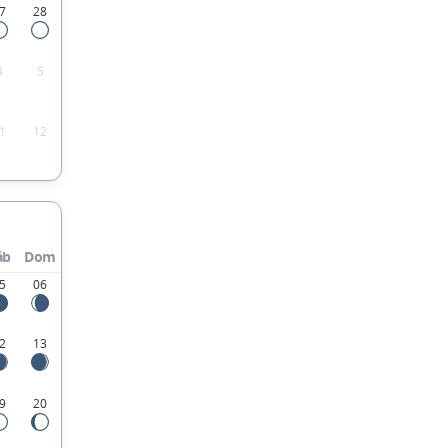
7
28
4
5
1
12
áb
Dom
5
06
2
13
9
20