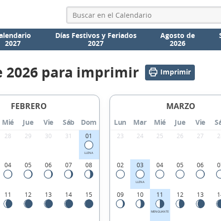
alendario
Días Festivos y Feriados
Agosto de
2027
2027
2026
e 2026 para imprimir
Imprimir
FEBRERO
MARZO
Mié
Jue
Vie
Sáb
Dom
Lun
Mar
Mié
Jue
Vie
S
28
29
30
31
01
23
24
25
26
27
2
LLENA
04
05
06
07
08
02
03
04
05
06
0
LLENA
11
12
13
14
15
09
10
11
12
13
1
MENGUANTE