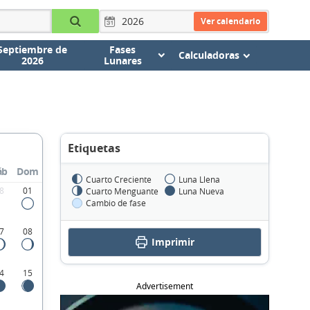
Ver calendario
Septiembre de
Fases
Calculadoras
2026
Lunares
Etiquetas
áb
Dom
Cuarto Creciente
Luna Llena
8
01
Cuarto Menguante
Luna Nueva
Cambio de fase
7
08
Imprimir
4
15
Advertisement