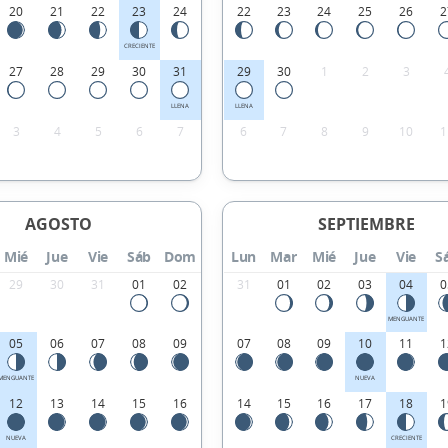
20
21
22
23
24
22
23
24
25
26
2
CRECIENTE
27
28
29
30
31
29
30
1
2
3
LLENA
LLENA
3
4
5
6
7
6
7
8
9
10
1
AGOSTO
SEPTIEMBRE
Mié
Jue
Vie
Sáb
Dom
Lun
Mar
Mié
Jue
Vie
S
29
30
31
01
02
31
01
02
03
04
0
MENGUANTE
05
06
07
08
09
07
08
09
10
11
1
MENGUANTE
NUEVA
12
13
14
15
16
14
15
16
17
18
1
NUEVA
CRECIENTE