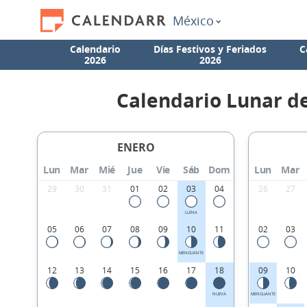
México
Calendario
Días Festivos y Feriados
C
2026
2026
Calendario Lunar d
ENERO
Lun
Mar
Mié
Jue
Vie
Sáb
Dom
Lun
Mar
29
30
31
01
02
03
04
26
27
LLENA
05
06
07
08
09
10
11
02
03
MENGUANTE
12
13
14
15
16
17
18
09
10
NUEVA
MENGUANTE