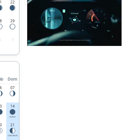
1
22
8
29
4
5
áb
Dom
6
07
3
14
NUEVA
0
21
CRECIENTE