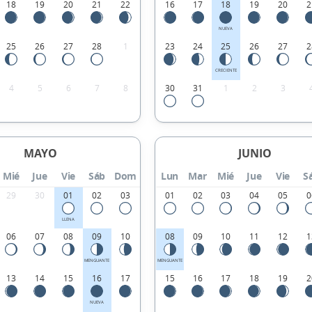
18
19
20
21
22
16
17
18
19
20
2
NUEVA
25
26
27
28
1
23
24
25
26
27
2
CRECIENTE
4
5
6
7
8
30
31
1
2
3
MAYO
JUNIO
Mié
Jue
Vie
Sáb
Dom
Lun
Mar
Mié
Jue
Vie
S
29
30
01
02
03
01
02
03
04
05
0
LLENA
06
07
08
09
10
08
09
10
11
12
1
MENGUANTE
MENGUANTE
13
14
15
16
17
15
16
17
18
19
2
NUEVA