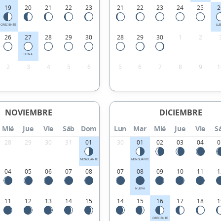
19
20
21
22
23
21
22
23
24
25
2
CRECIENTE
LL
26
27
28
29
30
28
29
30
1
2
LLENA
2
3
4
5
6
5
6
7
8
9
1
NOVIEMBRE
DICIEMBRE
Mié
Jue
Vie
Sáb
Dom
Lun
Mar
Mié
Jue
Vie
S
28
29
30
31
01
30
01
02
03
04
0
MENGUANTE
MENGUANTE
04
05
06
07
08
07
08
09
10
11
1
NUEVA
11
12
13
14
15
14
15
16
17
18
1
CRECIENTE