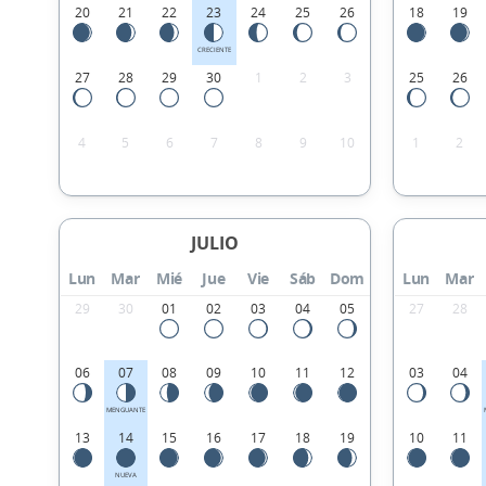
20
21
22
23
24
25
26
18
19
CRECIENTE
27
28
29
30
1
2
3
25
26
4
5
6
7
8
9
10
1
2
JULIO
Lun
Mar
Mié
Jue
Vie
Sáb
Dom
Lun
Mar
29
30
01
02
03
04
05
27
28
06
07
08
09
10
11
12
03
04
MENGUANTE
13
14
15
16
17
18
19
10
11
NUEVA