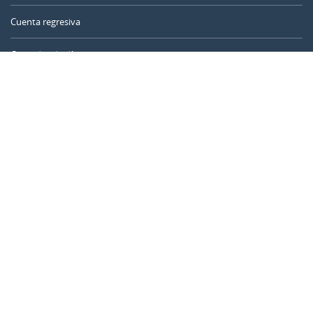
Cuenta regresiva
Contador de días
Calculadora de tiempo
Día del año
Calculadora de edad
Temporizador online
CALENDARR.COM
Sobre nosotros
Privacidad