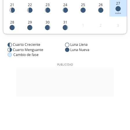
27
21
22
23
24
25
26
NUEVA
28
29
30
31
1
2
3
Cuarto Creciente
Luna Llena
Cuarto Menguante
Luna Nueva
Cambio de fase