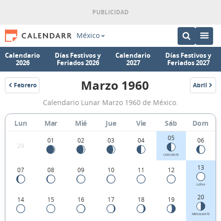
México
Calendario
Días Festivos y
Calendario
Días Festivos y
2026
Feriados 2026
2027
Feriados 2027
Marzo 1960
Febrero
Abril
1960
1960
Calendario
Calendario Lunar Marzo 1960 de México.
Lunar
Marzo
Lun
Mar
Mié
Jue
Vie
Sáb
Dom
1960
05
01
02
03
04
06
29
de
CRECIENTE
México.
13
07
08
09
10
11
12
LLENA
20
14
15
16
17
18
19
MENGUANTE