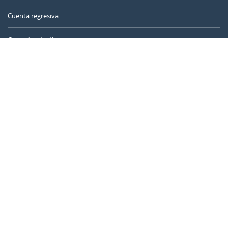
Cuenta regresiva
Contador de días
Calculadora de tiempo
Día del año
Calculadora de edad
Temporizador online
CALENDARR.COM
Sobre nosotros
Privacidad