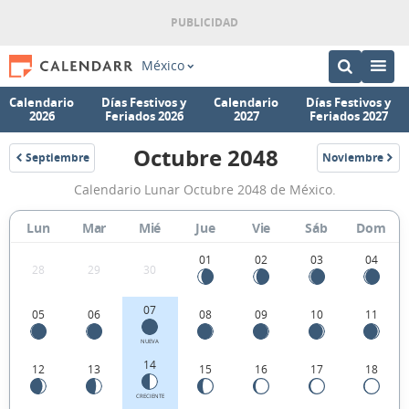
México
Calendario
Días Festivos y
Calendario
Días Festivos y
2026
Feriados 2026
2027
Feriados 2027
Octubre 2048
Septiembre
Noviembre
2048
2048
Calendario
Calendario Lunar Octubre 2048 de México.
Lunar
Octubre
Lun
Mar
Mié
Jue
Vie
Sáb
Dom
2048
01
02
03
04
28
29
30
de
México.
07
05
06
08
09
10
11
NUEVA
14
12
13
15
16
17
18
CRECIENTE