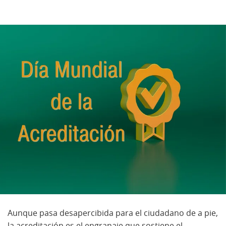
Aunque pasa desapercibida para el ciudadano de a pie,
la acreditación es el engranaje que sostiene el