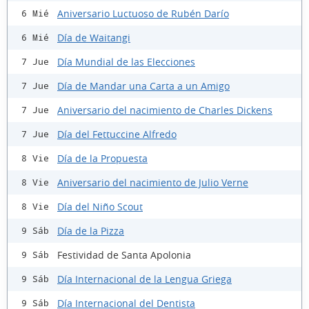
Aniversario Luctuoso de Rubén Darío
6 Mié
Día de Waitangi
6 Mié
Día Mundial de las Elecciones
7 Jue
Día de Mandar una Carta a un Amigo
7 Jue
Aniversario del nacimiento de Charles Dickens
7 Jue
Día del Fettuccine Alfredo
7 Jue
Día de la Propuesta
8 Vie
Aniversario del nacimiento de Julio Verne
8 Vie
Día del Niño Scout
8 Vie
Día de la Pizza
9 Sáb
Festividad de Santa Apolonia
9 Sáb
Día Internacional de la Lengua Griega
9 Sáb
Día Internacional del Dentista
9 Sáb