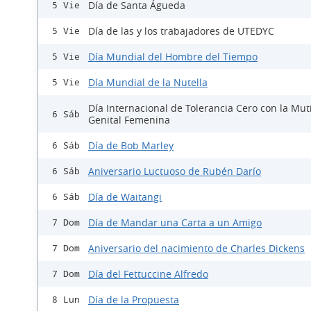
Día de Santa Águeda
5 Vie
Día de las y los trabajadores de UTEDYC
5 Vie
Día Mundial del Hombre del Tiempo
5 Vie
Día Mundial de la Nutella
5 Vie
Día Internacional de Tolerancia Cero con la Mut
6 Sáb
Genital Femenina
Día de Bob Marley
6 Sáb
Aniversario Luctuoso de Rubén Darío
6 Sáb
Día de Waitangi
6 Sáb
Día de Mandar una Carta a un Amigo
7 Dom
Aniversario del nacimiento de Charles Dickens
7 Dom
Día del Fettuccine Alfredo
7 Dom
Día de la Propuesta
8 Lun