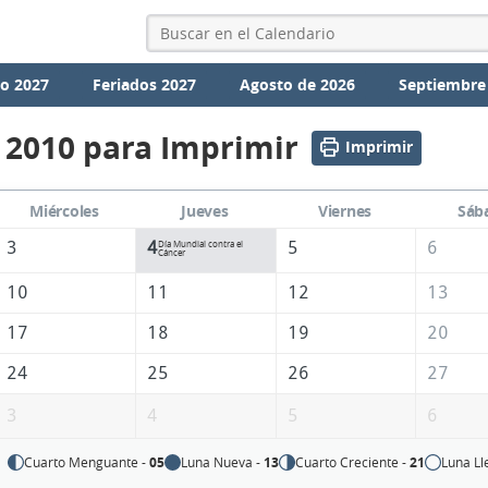
io 2027
Feriados 2027
Agosto de 2026
Septiembre
 2010 para Imprimir
Imprimir
Miércoles
Jueves
Viernes
Sáb
3
4
5
6
Día Mundial contra el
Cáncer
10
11
12
13
17
18
19
20
24
25
26
27
3
4
5
6
Cuarto Menguante -
05
Luna Nueva -
13
Cuarto Creciente -
21
Luna Ll