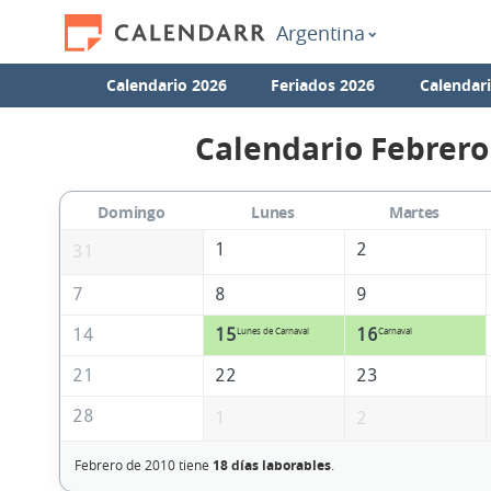
Argentina
Calendario 2026
Feriados 2026
Calendar
Calendario Febrero
Domingo
Lunes
Martes
1
2
31
7
8
9
14
15
16
Lunes de Carnaval
Carnaval
21
22
23
28
1
2
Febrero de 2010 tiene
18 días laborables
.