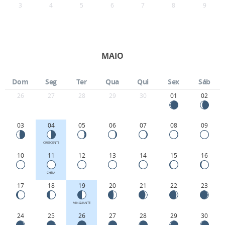
3
4
5
6
7
8
9
MAIO
Dom
Seg
Ter
Qua
Qui
Sex
Sáb
26
27
28
29
30
01
02
03
04
05
06
07
08
09
CRESCENTE
10
11
12
13
14
15
16
CHEIA
17
18
19
20
21
22
23
MINGUANTE
24
25
26
27
28
29
30