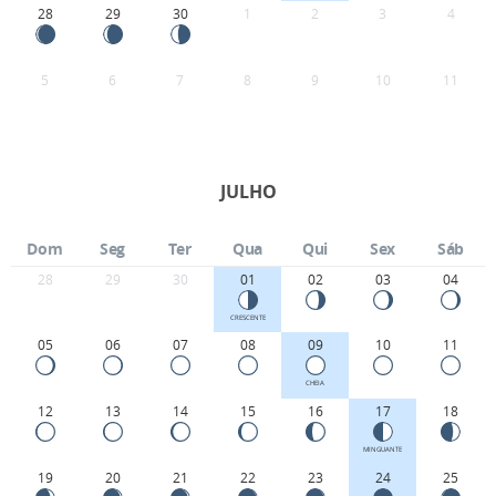
28
29
30
1
2
3
4
5
6
7
8
9
10
11
JULHO
Dom
Seg
Ter
Qua
Qui
Sex
Sáb
28
29
30
01
02
03
04
CRESCENTE
05
06
07
08
09
10
11
CHEIA
12
13
14
15
16
17
18
MINGUANTE
19
20
21
22
23
24
25