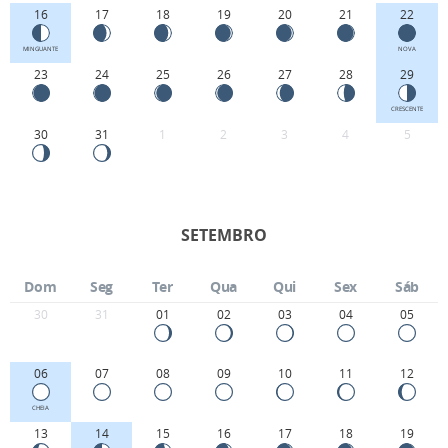
16
17
18
19
20
21
22
MINGUANTE
NOVA
23
24
25
26
27
28
29
CRESCENTE
30
31
1
2
3
4
5
SETEMBRO
Dom
Seg
Ter
Qua
Qui
Sex
Sáb
30
31
01
02
03
04
05
06
07
08
09
10
11
12
CHEIA
13
14
15
16
17
18
19