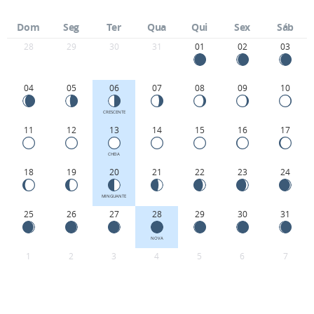
Dom
Seg
Ter
Qua
Qui
Sex
Sáb
28
29
30
31
01
02
03
04
05
06
07
08
09
10
CRESCENTE
11
12
13
14
15
16
17
CHEIA
18
19
20
21
22
23
24
MINGUANTE
25
26
27
28
29
30
31
NOVA
1
2
3
4
5
6
7