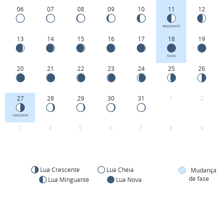
06
07
08
09
10
11
12
MINGUANTE
13
14
15
16
17
18
19
NOVA
20
21
22
23
24
25
26
27
28
29
30
31
1
2
CRESCENTE
3
4
5
6
7
8
9
Lua Crescente
Lua Cheia
Mudança
de fase
Lua Minguante
Lua Nova