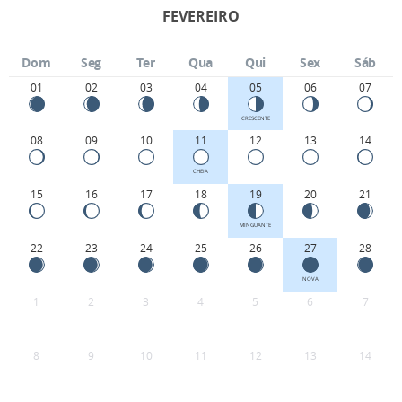
FEVEREIRO
Dom
Seg
Ter
Qua
Qui
Sex
Sáb
01
02
03
04
05
06
07
CRESCENTE
08
09
10
11
12
13
14
CHEIA
15
16
17
18
19
20
21
MINGUANTE
22
23
24
25
26
27
28
NOVA
1
2
3
4
5
6
7
8
9
10
11
12
13
14