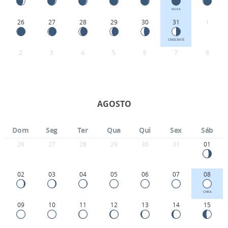
NOVA
26
27
28
29
30
31
1
CRESCENTE
2
3
4
5
6
7
8
AGOSTO
Dom
Seg
Ter
Qua
Qui
Sex
Sáb
26
27
28
29
30
31
01
02
03
04
05
06
07
08
CHEIA
09
10
11
12
13
14
15