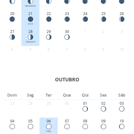
MINGUANTE
20
21
22
23
24
25
26
NOVA
27
28
29
30
1
2
3
CRESCENTE
4
5
6
7
8
9
10
OUTUBRO
Dom
Seg
Ter
Qua
Qui
Sex
Sáb
27
28
29
30
01
02
03
04
05
06
07
08
09
10
CHEIA