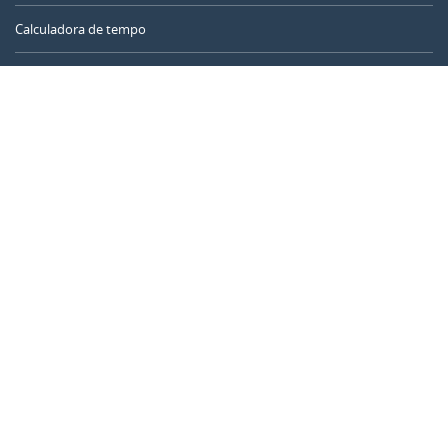
Calculadora de tempo
Dia do ano
Calculadora de idade
Temporizador online
CALENDARR.COM
Sobre nós
Privacidade
Contato
Anuncie