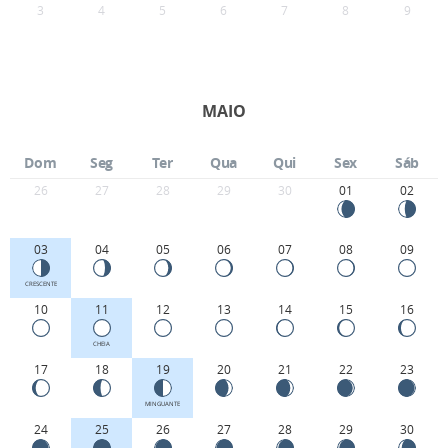
3
4
5
6
7
8
9
MAIO
Dom
Seg
Ter
Qua
Qui
Sex
Sáb
26
27
28
29
30
01
02
03
04
05
06
07
08
09
CRESCENTE
10
11
12
13
14
15
16
CHEIA
17
18
19
20
21
22
23
MINGUANTE
24
25
26
27
28
29
30