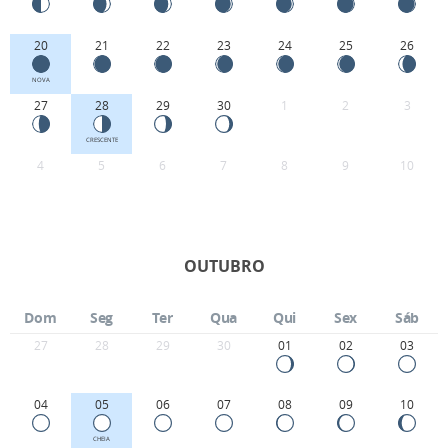
20
21
22
23
24
25
26
NOVA
27
28
29
30
1
2
3
CRESCENTE
4
5
6
7
8
9
10
OUTUBRO
Dom
Seg
Ter
Qua
Qui
Sex
Sáb
27
28
29
30
01
02
03
04
05
06
07
08
09
10
CHEIA