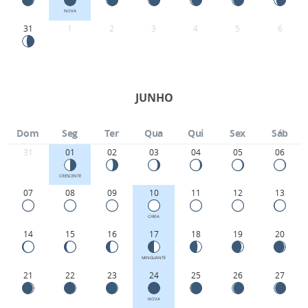
NOVA
31
1
2
3
4
5
6
JUNHO
Dom
Seg
Ter
Qua
Qui
Sex
Sáb
31
01
02
03
04
05
06
CRESCENTE
07
08
09
10
11
12
13
CHEIA
14
15
16
17
18
19
20
MINGUANTE
21
22
23
24
25
26
27
NOVA