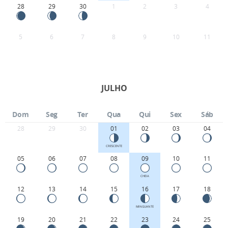
28
29
30
1
2
3
4
5
6
7
8
9
10
11
JULHO
Dom
Seg
Ter
Qua
Qui
Sex
Sáb
28
29
30
01
02
03
04
CRESCENTE
05
06
07
08
09
10
11
CHEIA
12
13
14
15
16
17
18
MINGUANTE
19
20
21
22
23
24
25