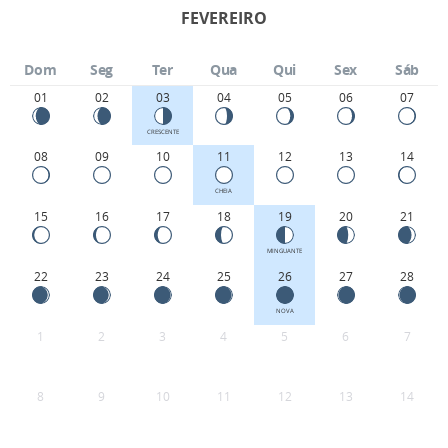
FEVEREIRO
Dom
Seg
Ter
Qua
Qui
Sex
Sáb
01
02
03
04
05
06
07
CRESCENTE
08
09
10
11
12
13
14
CHEIA
15
16
17
18
19
20
21
MINGUANTE
22
23
24
25
26
27
28
NOVA
1
2
3
4
5
6
7
8
9
10
11
12
13
14