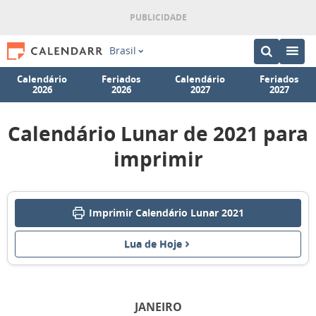
Brasil
Calendário
Feriados
Calendário
Feriados
2026
2026
2027
2027
Calendário Lunar de 2021 para
imprimir
Imprimir Calendário Lunar 2021
Lua de Hoje
JANEIRO