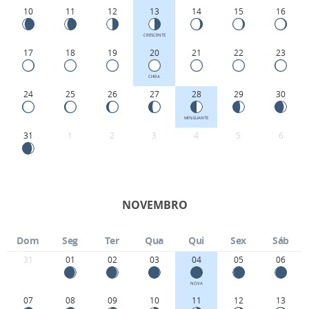
10
11
12
13
14
15
16
CRESCENTE
17
18
19
20
21
22
23
CHEIA
24
25
26
27
28
29
30
MINGUANTE
31
1
2
3
4
5
6
NOVEMBRO
Dom
Seg
Ter
Qua
Qui
Sex
Sáb
31
01
02
03
04
05
06
NOVA
07
08
09
10
11
12
13