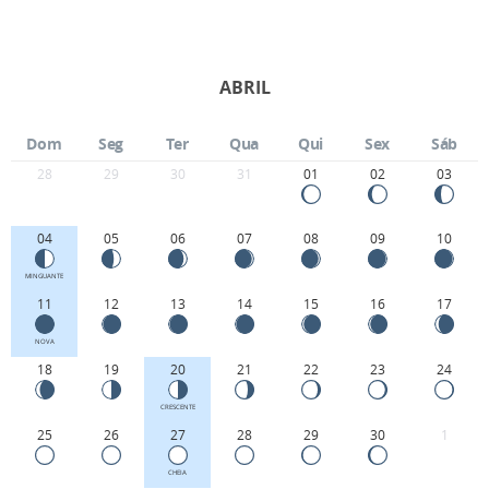
ABRIL
Dom
Seg
Ter
Qua
Qui
Sex
Sáb
28
29
30
31
01
02
03
04
05
06
07
08
09
10
MINGUANTE
11
12
13
14
15
16
17
NOVA
18
19
20
21
22
23
24
CRESCENTE
25
26
27
28
29
30
1
CHEIA