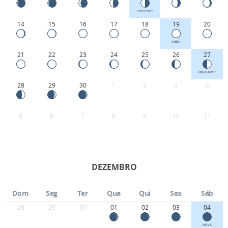
CRESCENTE
14
15
16
17
18
19
20
CHEIA
21
22
23
24
25
26
27
MINGUANTE
28
29
30
1
2
3
4
5
6
7
8
9
10
11
DEZEMBRO
Dom
Seg
Ter
Qua
Qui
Sex
Sáb
28
29
30
01
02
03
04
NOVA