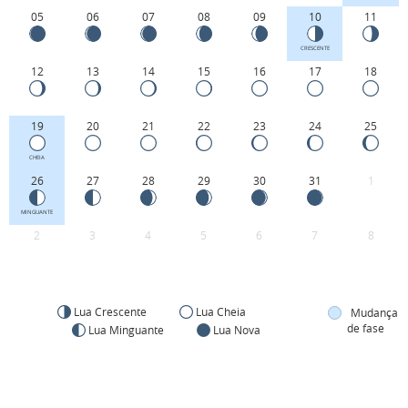
05
06
07
08
09
10
11
CRESCENTE
12
13
14
15
16
17
18
19
20
21
22
23
24
25
CHEIA
26
27
28
29
30
31
1
MINGUANTE
2
3
4
5
6
7
8
Lua Crescente
Lua Cheia
Mudança
de fase
Lua Minguante
Lua Nova