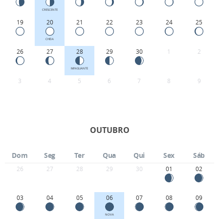
CRESCENTE
19
20
21
22
23
24
25
CHEIA
26
27
28
29
30
1
2
MINGUANTE
3
4
5
6
7
8
9
OUTUBRO
Dom
Seg
Ter
Qua
Qui
Sex
Sáb
26
27
28
29
30
01
02
03
04
05
06
07
08
09
NOVA