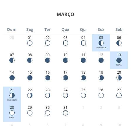
MARÇO
Dom
Seg
Ter
Qua
Qui
Sex
Sáb
28
01
02
03
04
05
06
MINGUANTE
07
08
09
10
11
12
13
NOVA
14
15
16
17
18
19
20
21
22
23
24
25
26
27
CRESCENTE
28
29
30
31
1
2
3
CHEIA
4
5
6
7
8
9
10